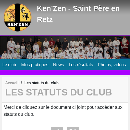
Panneau de gestion des cookies
Ken'Zen - Saint Père en
Retz
Le club
Infos pratiques
News
Les résultats
Photos, vidéos
Accueil
Les statuts du club
LES STATUTS DU CLUB
Merci de cliquez sur le document ci joint pour accèder aux
statuts du club.