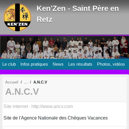
Panneau de gestion des cookies
Ken'Zen - Saint Père en
Retz
Le club
Infos pratiques
News
Les résultats
Photos, vidéos
Accueil
A.N.C.V
A.N.C.V
Site internet : http://www.ancv.com
Site de l'Agence Nationale des Chèques Vacances