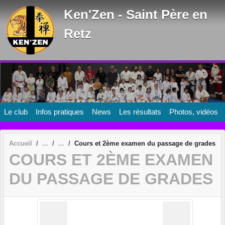
Panneau de gestion des cookies
Ken'Zen - Saint Père en
Retz
Le club
Infos pratiques
News
Les résultats
Photos, vidéos
Accueil
Cours et 2ème examen du passage de grades
COURS ET 2ÈME EXAMEN
DU PASSAGE DE GRADES