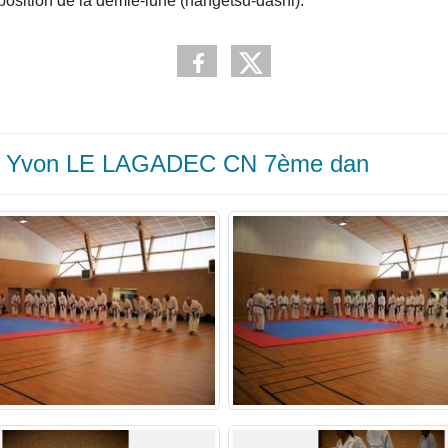
osition de la demie-lune (hangetsu-dashi).
age Yvon LE LAGADEC CN 7ème dan