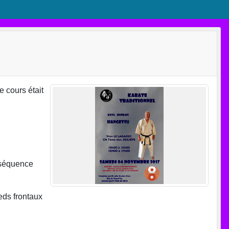
 cours était
 séquence
eds frontaux