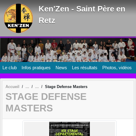
Panneau de gestion des cookies
Ken'Zen - Saint Père en
Retz
Le club
Infos pratiques
News
Les résultats
Photos, vidéos
Accueil
Stage Defense Masters
STAGE DEFENSE
MASTERS