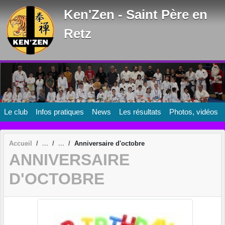
Panneau de gestion des cookies
Ken'Zen - Saint Père en
Retz
Le club
Infos pratiques
News
Les résultats
Photos, vidéos
Accueil
Anniversaire d'octobre
ANNIVERSAIRE
D'OCTOBRE