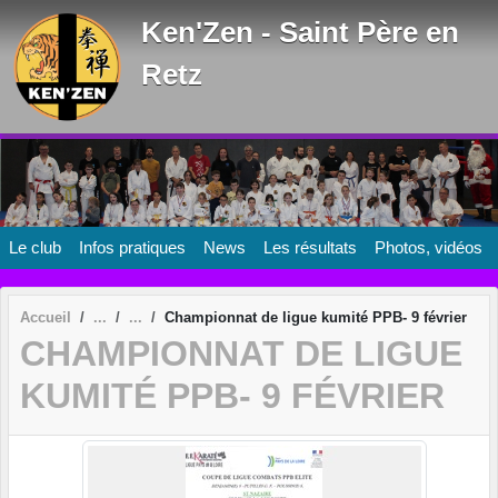
Panneau de gestion des cookies
Ken'Zen - Saint Père en
Retz
Le club
Infos pratiques
News
Les résultats
Photos, vidéos
Accueil
Championnat de ligue kumité PPB- 9 février
CHAMPIONNAT DE LIGUE
KUMITÉ PPB- 9 FÉVRIER