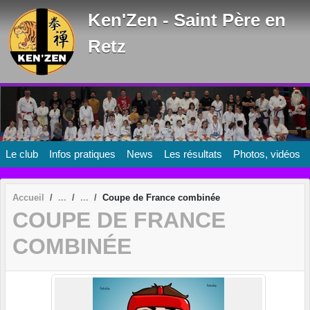
Panneau de gestion des cookies
Ken'Zen - Saint Père en
Retz
Le club
Infos pratiques
News
Les résultats
Photos, vidéos
Accueil
Coupe de France combinée
COUPE DE FRANCE
COMBINÉE