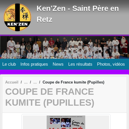
Panneau de gestion des cookies
Ken'Zen - Saint Père en
Retz
Le club
Infos pratiques
News
Les résultats
Photos, vidéos
Accueil
Coupe de France kumite (Pupilles)
COUPE DE FRANCE
KUMITE (PUPILLES)