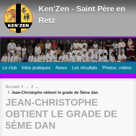
Panneau de gestion des cookies
Ken'Zen - Saint Père en
Retz
Le club
Infos pratiques
News
Les résultats
Photos, vidéos
Accueil
Jean-Christophe obtient le grade de 5ème dan
JEAN-CHRISTOPHE
OBTIENT LE GRADE DE
5ÈME DAN