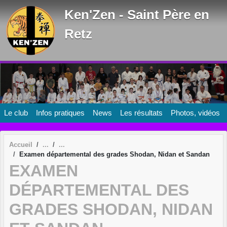
Panneau de gestion des cookies
Ken'Zen - Saint Père en
Retz
Le club
Infos pratiques
News
Les résultats
Photos, vidéos
Accueil
Examen départemental des grades Shodan, Nidan et Sandan
EXAMEN
DÉPARTEMENTAL DES
GRADES SHODAN, NIDAN