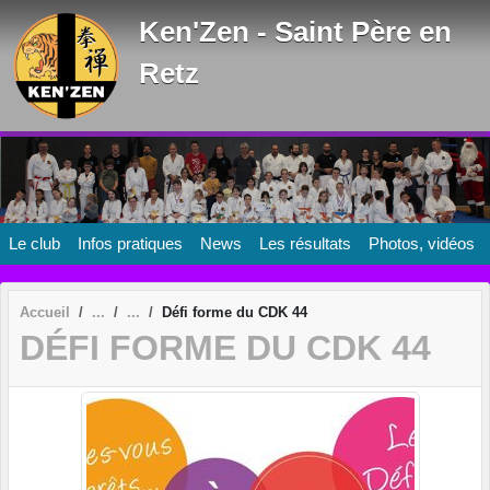
Panneau de gestion des cookies
Ken'Zen - Saint Père en
Retz
Le club
Infos pratiques
News
Les résultats
Photos, vidéos
Accueil
Défi forme du CDK 44
DÉFI FORME DU CDK 44