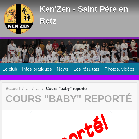
Panneau de gestion des cookies
Ken'Zen - Saint Père en
Retz
Le club
Infos pratiques
News
Les résultats
Photos, vidéos
Accueil
Cours "baby" reporté
COURS "BABY" REPORTÉ