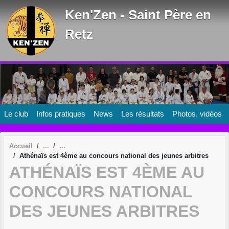
Panneau de gestion des cookies
Ken'Zen - Saint Père en
Retz
Le club
Infos pratiques
News
Les résultats
Photos, vidéos
Accueil
Athénaïs est 4ème au concours national des jeunes arbitres
ATHÉNAÏS EST 4ÈME AU
CONCOURS NATIONAL
DES JEUNES ARBITRES