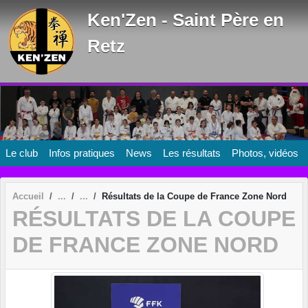
Panneau de gestion des cookies
Ken'Zen - Saint Père en
Retz
Le club
Infos pratiques
News
Les résultats
Photos, vidéos
Accueil
Résultats de la Coupe de France Zone Nord
RÉSULTATS DE LA COUPE
DE FRANCE ZONE NORD