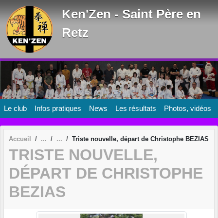
Panneau de gestion des cookies
Ken'Zen - Saint Père en
Retz
Le club
Infos pratiques
News
Les résultats
Photos, vidéos
Accueil
Triste nouvelle, départ de Christophe BEZIAS
TRISTE NOUVELLE,
DÉPART DE CHRISTOPHE
BEZIAS